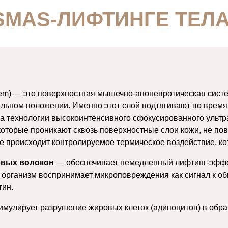
SMAS-ЛИФТИНГЕ ТЕЛ
stem) — это поверхностная мышечно-апоневротическая систе
льном положении. Именно этот слой подтягивают во время 
 технологии высокоинтенсивного сфокусированного ультра
оторые проникают сквозь поверхностные слои кожи, не пов
те происходит контролируемое термическое воздействие, ко
овых волокон
— обеспечивает немедленный лифтинг-эффе
организм воспринимает микроповреждения как сигнал к об
тин.
тимулирует разрушение жировых клеток (адипоцитов) в обр