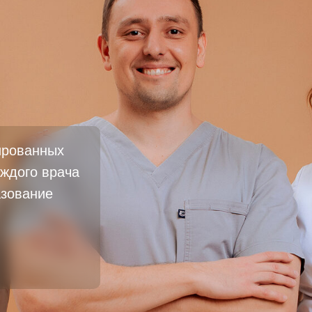
ированных
ждого врача
азование