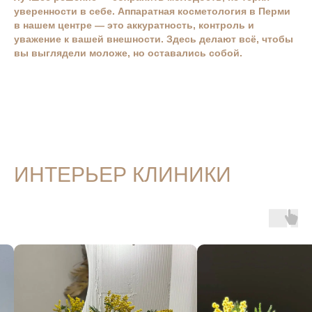
уверенности в себе. Аппаратная косметология в Перми
в нашем центре — это аккуратность, контроль и
уважение к вашей внешности. Здесь делают всё, чтобы
вы выглядели моложе, но оставались собой.
КОНТАКТЫ
Пермь, ул. Островского 49
с 9:00 до 21:00
+7 342 212-40-40
ИНТЕРЬЕР КЛИНИКИ
cosmo.studia@yandex.ru