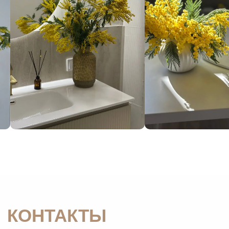
ООО Студия Косметологии КОСМО
ИНН 5902051443
ОГРН 1185958069802
Лицензия ЛО41-01167-59/00364287
Политика конфиденциальности
Согласие на обработку персональных данных
Контролирующие организации
Юридическая информация