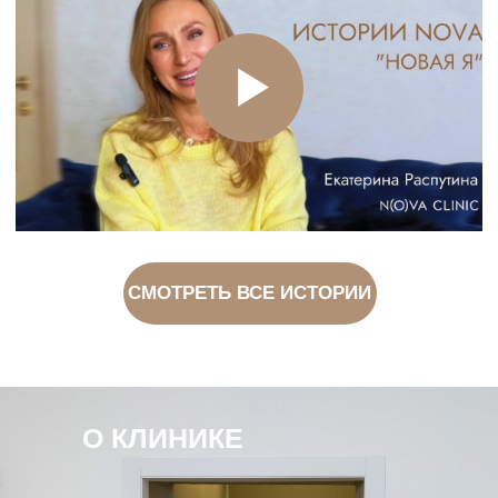
ООО Студия Косметологии КОСМО
ИНН 5902051443
ОГРН 1185958069802
Лицензия ЛО41-01167-59/00364287
Политика конфиденциальности
Согласие на обработку персональных данных
Контролирующие организации
Юридическая информация
На сайте используются материалы сайта
magnific.com
Главная
Услуги
Цены
Блог
Отзывы
Контакты
Цены, указанные на сайте имеют
ознакомительный характер и не являются
публичной офертой.
О КЛИНИКЕ