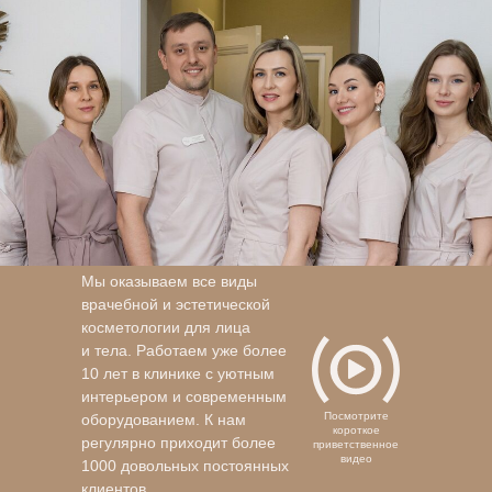
Мы оказываем все виды
врачебной и эстетической
косметологии для лица
и тела. Работаем уже более
10 лет в клинике с уютным
интерьером и современным
Посмотрите
оборудованием. К нам
короткое
регулярно приходит более
приветственное
видео
1000 довольных постоянных
клиентов.