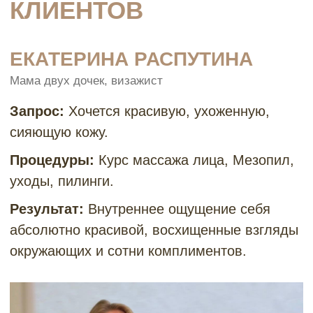
cosmo.studia@yandex.ru