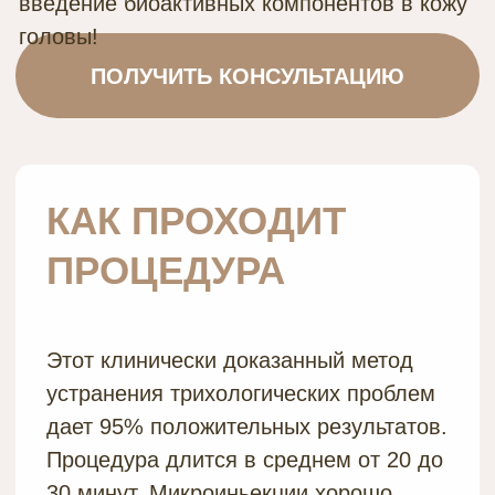
дает 95% положительных результатов.
Процедура длится в среднем от 20 до
30 минут. Микроиньекции хорошо
переносятся и практически
безболезненны.
Во время процедуры врач
специальными сверхтонкими иглами
вводит подкожно в волосистую часть
головы лечебный препарат. В его
составе: факторы роста, гиалуроновая
кислота, пептиды, витамины,
микроэлементы. Таким образом
осуществляется точная доставка
лекарственного средства
непосредственно к поврежденному
волосяному фолликулу.