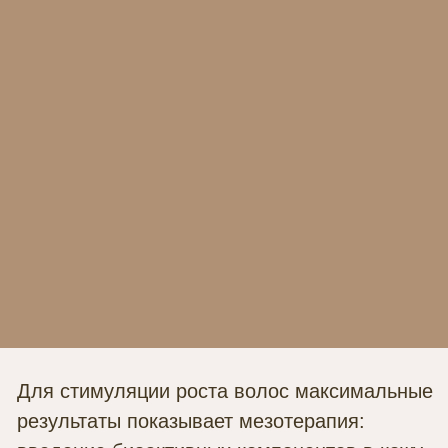
Для стимуляции роста волос максимальные
результаты показывает мезотерапия:
введение биоактивных компонентов в кожу
головы!
ПОЛУЧИТЬ КОНСУЛЬТАЦИЮ
КАК ПРОХОДИТ
ПРОЦЕДУРА
Этот клинически доказанный метод
устранения трихологических проблем