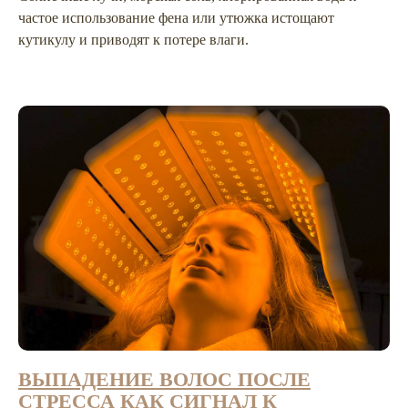
частое использование фена или утюжка истощают
кутикулу и приводят к потере влаги.
СДЕЛАЛИ МОЛОЖЕ
И СЧАСТЛИВЕЕ
БОЛЕЕ 9.000
ВЫПАДЕНИЕ ВОЛОС ПОСЛЕ
СТРЕССА КАК СИГНАЛ К