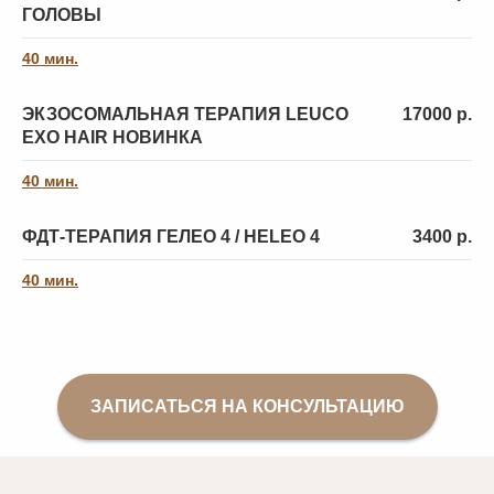
О мезотерапии волос
ГОЛОВЫ
Мезотерапия
волосистой части
и кожи головы
головы
40 мин.
ЭКЗОСОМАЛЬНАЯ ТЕРАПИЯ LEUCO
17000 р.
БОЛЬШЕ ОТЗЫВОВ
EXO HAIR НОВИНКА
40 мин.
ФДТ-ТЕРАПИЯ ГЕЛЕО 4 / HELEO 4
3400 р.
40 мин.
ЗАПИСАТЬСЯ НА КОНСУЛЬТАЦИЮ