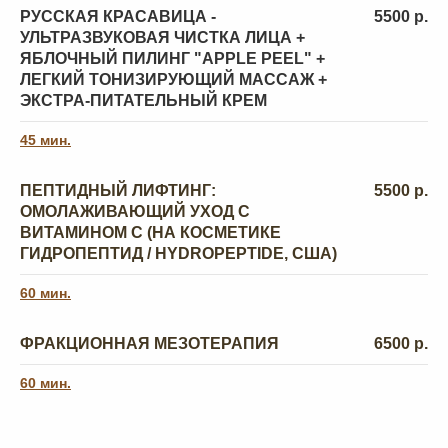
молочной кислотой
РУССКАЯ КРАСАВИЦА -
5500 р.
УЛЬТРАЗВУКОВАЯ ЧИСТКА ЛИЦА +
ЯБЛОЧНЫЙ ПИЛИНГ "APPLE PEEL" +
БОЛЬШЕ ОТЗЫВОВ
ЛЕГКИЙ ТОНИЗИРУЮЩИЙ МАССАЖ +
ЭКСТРА-ПИТАТЕЛЬНЫЙ КРЕМ
45 мин.
ИСТОРИИ НАШИХ
ПЕПТИДНЫЙ ЛИФТИНГ:
5500 р.
ОМОЛАЖИВАЮЩИЙ УХОД С
КЛИЕНТОВ
ВИТАМИНОМ С (НА КОСМЕТИКЕ
ГИДРОПЕПТИД / HYDROPEPTIDE, США)
ЕКАТЕРИНА РАСПУТИНА
60 мин.
Мама двух дочек, визажист
Запрос:
Хочется красивую, ухоженную,
ФРАКЦИОННАЯ МЕЗОТЕРАПИЯ
6500 р.
сияющую кожу.
Процедуры:
Курс массажа лица, Мезопил,
60 мин.
уходы, пилинги.
Результат:
Внутреннее ощущение себя