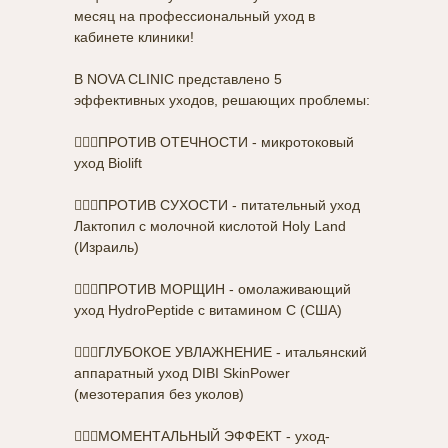
месяц на профессиональный уход в
кабинете клиники!
В NOVA CLINIC представлено 5
эффективных уходов, решающих проблемы:
🧖🏼‍♀️ПРОТИВ ОТЕЧНОСТИ - микротоковый
Курс микротоковог
Курс микротокового ухода BIOLIFT
уход Biolift
🧖🏼‍♀️ПРОТИВ СУХОСТИ - питательный уход
Лактопил с молочной кислотой Holy Land
(Израиль)
🧖🏼‍♀️ПРОТИВ МОРЩИН - омолаживающий
уход HydroPeptide с витамином С (США)
🧖🏼‍♀️ГЛУБОКОЕ УВЛАЖНЕНИЕ - итальянский
аппаратный уход DIBI SkinPower
(мезотерапия без уколов)
🧖🏼‍♀️МОМЕНТАЛЬНЫЙ ЭФФЕКТ - уход-