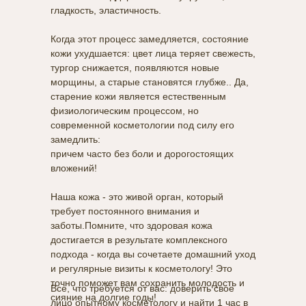
гладкость, эластичность.
Когда этот процесс замедляется, состояние
кожи ухудшается: цвет лица теряет свежесть,
тургор снижается, появляются новые
морщины, а старые становятся глубже.. Да,
старение кожи является естественным
физиологическим процессом, но
современной косметологии под силу его
замедлить:
причем часто без боли и дорогостоящих
вложений!
РЕЗУЛЬТАТЫ
Наша кожа - это живой орган, который
ДО И ПОСЛЕ
требует постоянного внимания и
ПРОЦЕДУРЫ
заботы.Помните, что здоровая кожа
достигается в результате комплексного
подхода - когда вы сочетаете домашний уход
и регулярные визиты к косметологу! Это
точно поможет вам сохранить молодость и
Все, что требуется от вас: доверить свое
сияние на долгие годы!
лицо опытному косметологу и найти 1 час в