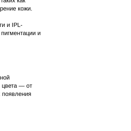
таких как
рение кожи.
и и IPL-
 пигментации и
нной
 цвета — от
х появления