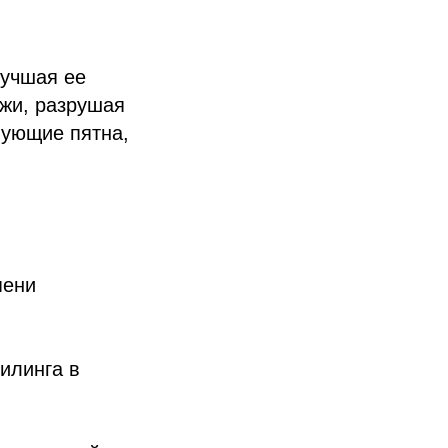
лучшая ее
ожи, разрушая
вующие пятна,
пени
илинга в