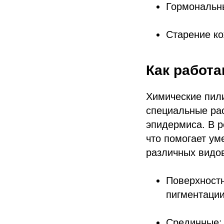
Гормональны
Старение к
Как работ
Химические пили
специальные ра
эпидермиса. В р
что помогает ум
различных видо
Поверхностн
пигментации
Срединные: