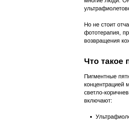
многие люди. Он
ультрафиолетово
Но не стоит отч
фототерапия, п
возвращения кож
Что такое 
Пигментные пят
концентрацией м
светло-коричне
включают:
Ультрафиол