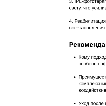
3. IPL-фототера
свету, что усил
4. Реабилитация
восстановления
Рекоменда
Кому подход
особенно э
Преимущест
комплексный
воздействие
Уход после 