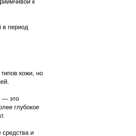
приимчивой к
й в период
типов кожи, но
ей.
 — это
олее глубокое
т.
 средства и