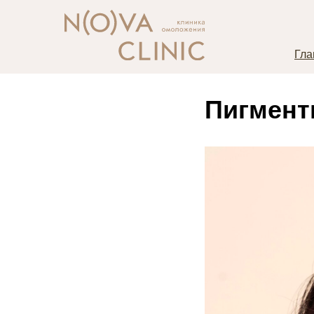
Гла
Пигментн