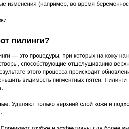
е изменения (например, во время беременнос
ожи
ают пилинги?
нги — это процедуры, при которых на кожу нан
створы, способствующие отшелушиванию верхн
езультате этого процесса происходит обновлени
еньшить видимость пигментных пятен. Пилинги
в:
ые: Удаляют только верхний слой кожи и подхо
.
 Проникают глубже и эффективны для более в