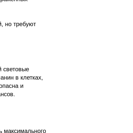
, но требуют
й световые
анин в клетках,
опасна и
ансов.
ь максимального