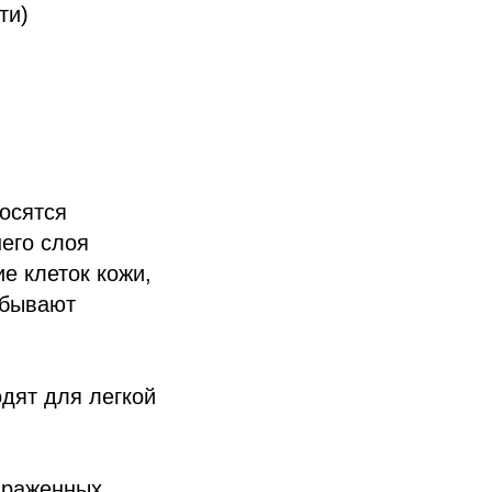
ти)
осятся
его слоя
е клеток кожи,
 бывают
дят для легкой
ыраженных