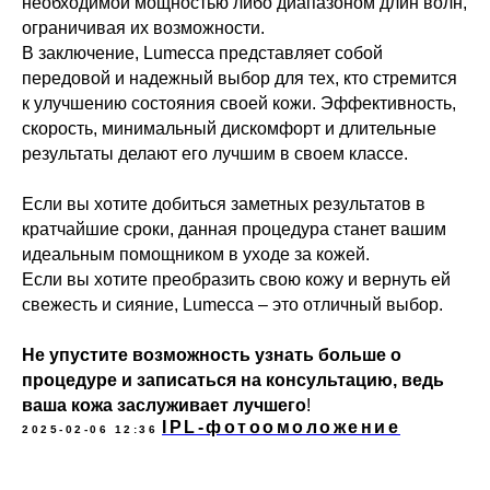
необходимой мощностью либо диапазоном длин волн,
ограничивая их возможности.
+7 342 212-40-40
В заключение, Lumecca представляет собой
cosmo.studia@yandex.ru
передовой и надежный выбор для тех, кто стремится
к улучшению состояния своей кожи. Эффективность,
скорость, минимальный дискомфорт и длительные
результаты делают его лучшим в своем классе.
Если вы хотите добиться заметных результатов в
кратчайшие сроки, данная процедура станет вашим
идеальным помощником в уходе за кожей.
Если вы хотите преобразить свою кожу и вернуть ей
свежесть и сияние, Lumecca – это отличный выбор.
Не упустите возможность узнать больше о
процедуре и записаться на консультацию, ведь
ваша кожа заслуживает лучшего
!
IPL-фотоомоложение
2025-02-06 12:36